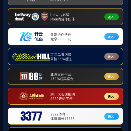
研究领域
研发平
科技服务
产品性能检测服务
人才与职业鉴定服务
主要产品
电触头材料
电工
人力资源
人才理念
人员招
联系我们